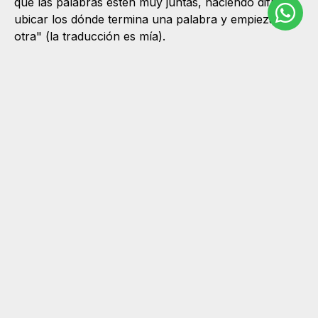
que las palabras estén muy juntas, haciendo difícil
ubicar los dónde termina una palabra y empieza
otra" (la traducción es mía).
Cortres de palabras
(hypenation)
En los ejemplos que dábamos más arriba, como
periódicos, revistas o libros, podemos ver que los
textos sí están justificados a ambos márgenes, sin
demasiadas consecuencias. La clave aquí está en
el
uso de la separación de palabras en sílabas
con un
guión al finalizar la línea (lo que en inglés se
llama
hypenation
). Esto no es posible hacerlo
manualmente en la web, ya que una
página web bien
diseñada
debe poder verse en soportes de distintos
tamaños (computadoras, teléfonos móviles, etc) y
esto modifica el ancho de línea. Por otro lado, la