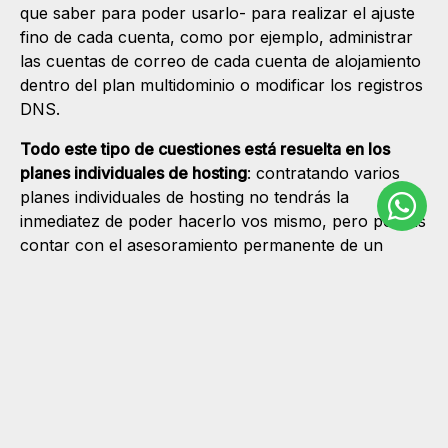
que saber para poder usarlo- para realizar el ajuste
fino de cada cuenta, como por ejemplo, administrar
las cuentas de correo de cada cuenta de alojamiento
dentro del plan multidominio o modificar los registros
DNS.
Todo este tipo de cuestiones está resuelta en los
planes individuales de hosting
: contratando varios
planes individuales de hosting no tendrás la
inmediatez de poder hacerlo vos mismo, pero podrás
contar con el asesoramiento permanente de un
especialista en la materia, a quien podrás encargar
las tareas a realizar de acuerdo de tus objetivos.
En conclusión, podemos decir que
una
cuenta de reventa multidominio es mejor si
contás con los conocimientos para
administrarla; caso contrario, nuestra