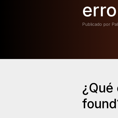
erro
Publicado por Pab
¿Qué 
found